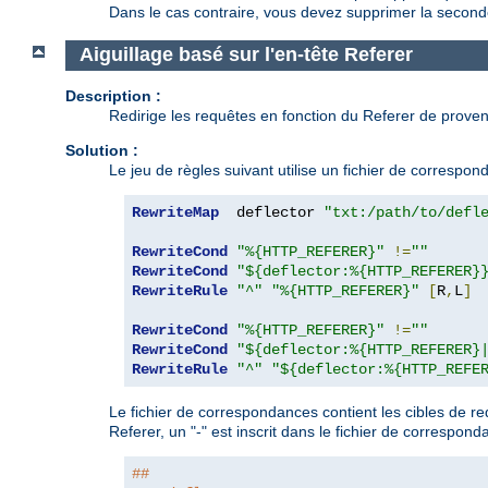
Dans le cas contraire, vous devez supprimer la second
Aiguillage basé sur l'en-tête Referer
Description :
Redirige les requêtes en fonction du Referer de proven
Solution :
Le jeu de règles suivant utilise un fichier de correspo
RewriteMap
  deflector 
"txt:/path/to/defl
RewriteCond
"%{HTTP_REFERER}"
!=
""
RewriteCond
"${deflector:%{HTTP_REFERER}
RewriteRule
"^"
"%{HTTP_REFERER}"
[
R
,
L
]
RewriteCond
"%{HTTP_REFERER}"
!=
""
RewriteCond
"${deflector:%{HTTP_REFERER}
RewriteRule
"^"
"${deflector:%{HTTP_REFE
Le fichier de correspondances contient les cibles de re
Referer, un "-" est inscrit dans le fichier de correspond
##