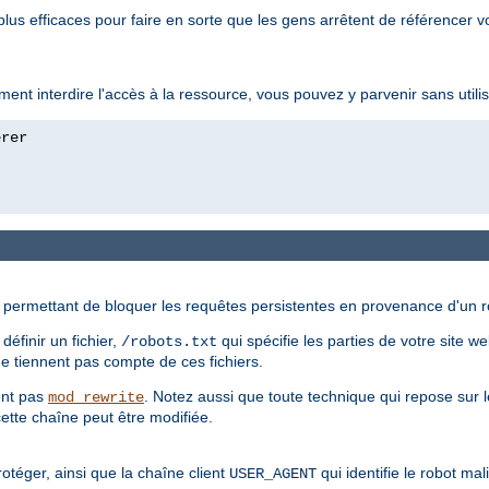
lus efficaces pour faire en sorte que les gens arrêtent de référencer v
ment interdire l'accès à la ressource, vous pouvez y parvenir sans utili
ermettant de bloquer les requêtes persistentes en provenance d'un rob
éfinir un fichier,
qui spécifie les parties de votre site w
/robots.txt
e tiennent pas compte de ces fichiers.
sent pas
. Notez aussi que toute technique qui repose sur l
mod_rewrite
ette chaîne peut être modifiée.
rotéger, ainsi que la chaîne client
qui identifie le robot ma
USER_AGENT