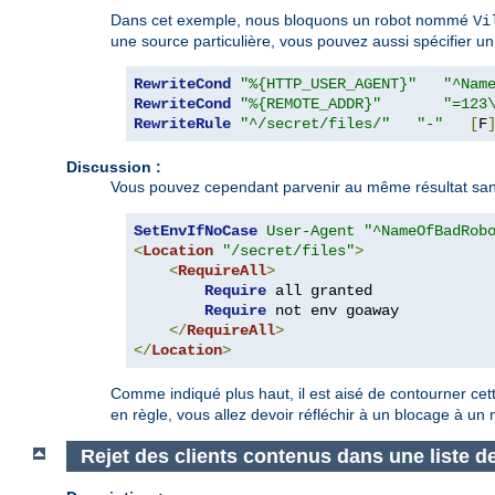
Dans cet exemple, nous bloquons un robot nommé
Vi
une source particulière, vous pouvez aussi spécifier un 
RewriteCond
"%{HTTP_USER_AGENT}"
"^Nam
RewriteCond
"%{REMOTE_ADDR}"
"=123
RewriteRule
"^/secret/files/"
"-"
[
F
Discussion :
Vous pouvez cependant parvenir au même résultat sans
SetEnvIfNoCase
User-Agent
"^NameOfBadRob
<
Location
"/secret/files"
>
<
RequireAll
>
Require
 all granted

Require
 not env goaway

</
RequireAll
>
</
Location
>
Comme indiqué plus haut, il est aisé de contourner cet
en règle, vous allez devoir réfléchir à un blocage à un
Rejet des clients contenus dans une liste de