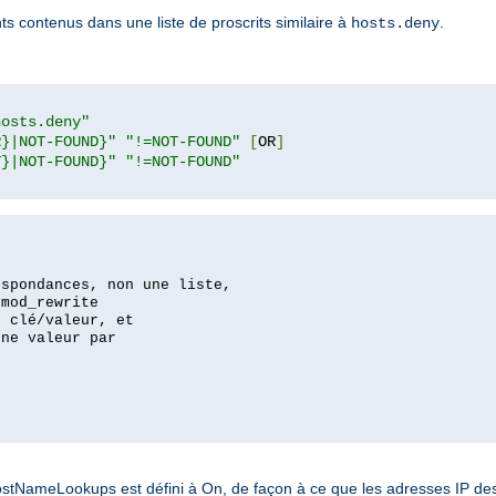
nts contenus dans une liste de proscrits similaire à
.
hosts.deny
hosts.deny"
R}|NOT-FOUND}"
"!=NOT-FOUND"
[
OR
]
T}|NOT-FOUND}"
"!=NOT-FOUND"
espondances, non une liste,
 mod_rewrite
s clé/valeur, et
une valeur par
NameLookups est défini à On, de façon à ce que les adresses IP des c