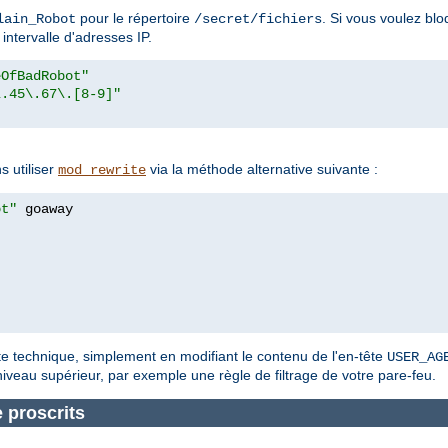
pour le répertoire
. Si vous voulez bl
lain_Robot
/secret/fichiers
intervalle d'adresses IP.
eOfBadRobot"
\.45\.67\.[8-9]"
]
 utiliser
via la méthode alternative suivante :
mod_rewrite
ot"
te technique, simplement en modifiant le contenu de l'en-tête
USER_AG
 niveau supérieur, par exemple une règle de filtrage de votre pare-feu.
 proscrits