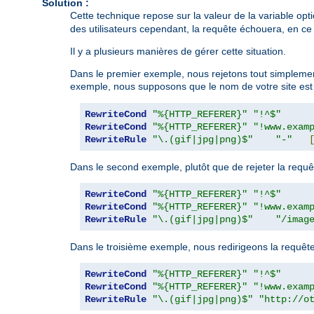
Solution :
Cette technique repose sur la valeur de la variable opt
des utilisateurs cependant, la requête échouera, en ce 
Il y a plusieurs manières de gérer cette situation.
Dans le premier exemple, nous rejetons tout simplement
exemple, nous supposons que le nom de votre site es
RewriteCond
"%{HTTP_REFERER}"
"!^$"
RewriteCond
"%{HTTP_REFERER}"
"!www.exam
RewriteRule
"\.(gif|jpg|png)$"
"-"
Dans le second exemple, plutôt que de rejeter la requê
RewriteCond
"%{HTTP_REFERER}"
"!^$"
RewriteCond
"%{HTTP_REFERER}"
"!www.exam
RewriteRule
"\.(gif|jpg|png)$"
"/imag
Dans le troisième exemple, nous redirigeons la requêt
RewriteCond
"%{HTTP_REFERER}"
"!^$"
RewriteCond
"%{HTTP_REFERER}"
"!www.exam
RewriteRule
"\.(gif|jpg|png)$"
"http://o