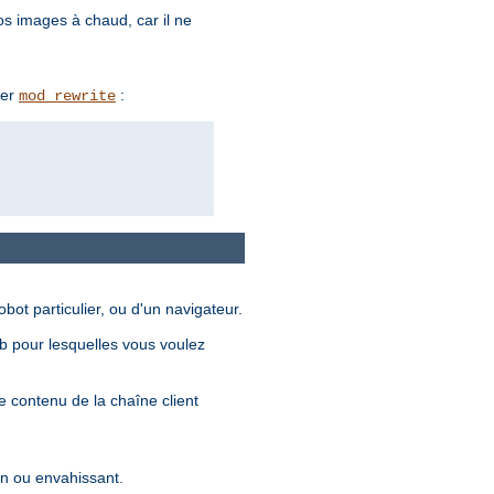
os images à chaud, car il ne
ser
:
mod_rewrite
ot particulier, ou d'un navigateur.
eb pour lesquelles vous voulez
e contenu de la chaîne client
lin ou envahissant.