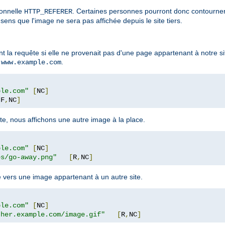
ionnelle
. Certaines personnes pourront donc contourner c
HTTP_REFERER
sens que l'image ne sera pas affichée depuis le site tiers.
 la requête si elle ne provenait pas d'une page appartenant à notre si
t
.
www.example.com
ple.com"
[
NC
]
[
F
,
NC
]
te, nous affichons une autre image à la place.
ple.com"
[
NC
]
es/go-away.png"
[
R
,
NC
]
e vers une image appartenant à un autre site.
ple.com"
[
NC
]
ther.example.com/image.gif"
[
R
,
NC
]