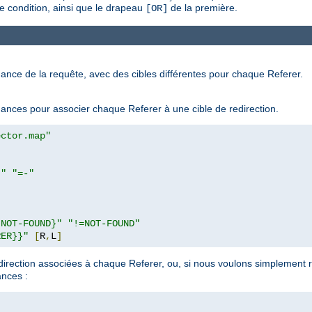
e condition, ainsi que le drapeau
de la première.
[OR]
ance de la requête, avec des cibles différentes pour chaque Referer.
ndances pour associer chaque Referer à une cible de redirection.
ector.map"
}"
"=-"
|NOT-FOUND}"
"!=NOT-FOUND"
RER}}"
[
R
,
L
]
direction associées à chaque Referer, ou, si nous voulons simplement re
ances :