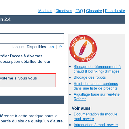
Modules
|
Directives
|
FAQ
|
Glossaire
|
Plan du site
n 2.4
Langues Disponibles:
en
|
fr
rôler l'accès à diverses
escription détaillée de leur
Blocage du référencement à
chaud (Hotlinking) d'images
Blocage des robots
système si vous vous
Rejet des clients contenus
dans une liste de proscrits
Aiguillage basé sur l'en-tête
Referer
Voir aussi
Documentation du module
férence à cette pratique sous le
mod_rewrite
partie du site de quelqu'un d'autre.
Introduction à mod_rewrite