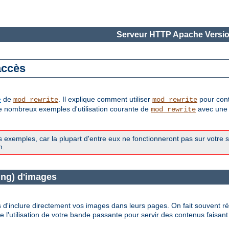
Serveur HTTP Apache Versio
accès
e
de
. Il explique comment utiliser
pour cont
mod_rewrite
mod_rewrite
 de nombreux exemples d'utilisation courante de
avec une d
mod_rewrite
exemples, car la plupart d'entre eux ne fonctionneront pas sur votre 
n.
ing) d'images
s d'inclure directement vos images dans leurs pages. On fait souvent ré
l'utilisation de votre bande passante pour servir des contenus faisant 