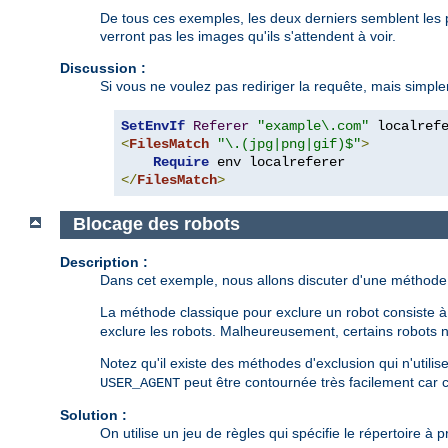
De tous ces exemples, les deux derniers semblent les p
verront pas les images qu'ils s'attendent à voir.
Discussion :
Si vous ne voulez pas rediriger la requête, mais simple
SetEnvIf
Referer
"example\.com"
<
FilesMatch
"\.(jpg|png|gif)$"
>
Require
</
FilesMatch
>
Blocage des robots
Description :
Dans cet exemple, nous allons discuter d'une méthode p
La méthode classique pour exclure un robot consiste à d
exclure les robots. Malheureusement, certains robots n
Notez qu'il existe des méthodes d'exclusion qui n'utili
peut être contournée très facilement car c
USER_AGENT
Solution :
On utilise un jeu de règles qui spécifie le répertoire à p