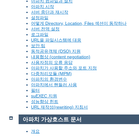
아파치 컴파일과 설치
아파치 시작
서버 중단과 재시작
설정파일
어떻게 Directory, Location, Files 섹션이 동작하나
서버 전역 설정
로그파일
URL을 파일시스템에 대응
보안 팁
동적공유객체 (DSO) 지원
내용협상 (content negotiation)
사용자정의 오류 응답
아파치가 사용할 주소와 포트 지정
다중처리모듈 (MPM)
아파치의 환경변수
아파치에서 핸들러 사용
필터
suEXEC 지원
성능향상 힌트
URL 재작성(rewriting) 지침서
아파치 가상호스트 문서
개요