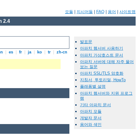
모듈
|
지시어들
|
FAQ
|
용어
|
사이트맵
 2.4
발표문
아파치 웹서버 사용하기
en
|
es
|
fr
|
ja
|
ko
|
tr
|
zh-cn
아파치 가상호스트 문서
아파치 서버에 대해 자주 물어
보는 질문
아파치 SSL/TLS 암호화
지침서, 투토리얼, HowTo
플래폼별 설명
아파치 웹서버와 지원 프로그
램
기타 아파치 문서
아파치 모듈
개발자 문서
용어와 색인